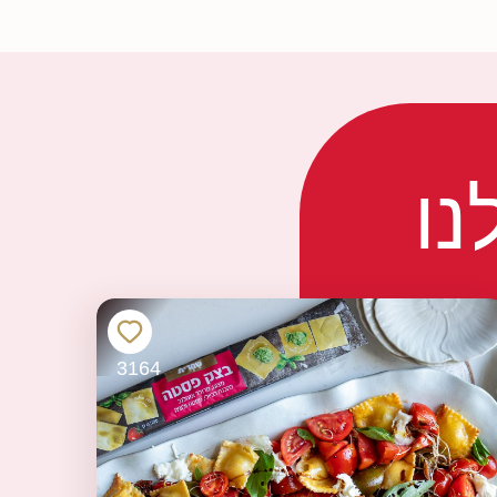
נו
3164