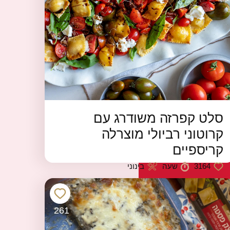
סלט קפרזה משודרג עם
קרוטוני רביולי מוצרלה
קריספיים
3164
שעה
בינוני
כמות לייקים
זמן הכנה
רמת קושי
261