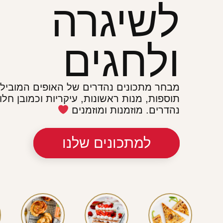
מחכים לך
כבר 80 שנה ששמרית מובילה את עולם הא
בישראל.
וכמו שהחברה הישראלית מגוונת ובעלת צרכ
כך גם המתכונים, הטיפים והמוצרים שלנו, 
במיוחד: למקצוענים, להורים העסוקים, למא
לאופים עם ילדים ועוד.
לעולמות האפיה
למתכונים שלנו