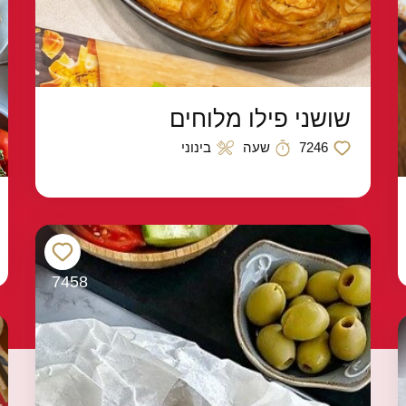
שושני פילו מלוחים
7246
שעה
בינוני
כמות לייקים
זמן הכנה
רמת קושי
7458