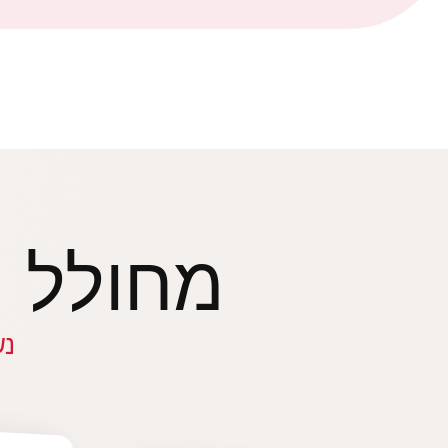
מחולל ה
נש