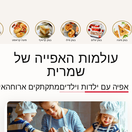
בצק פיצה
בצק עלים
בצק פילו
בצק קדאיף
פיצה קראסט
עולמות האפייה של
שמרית
אפיה עם ילדות וילדים
מתקתקים ארוחה
אי